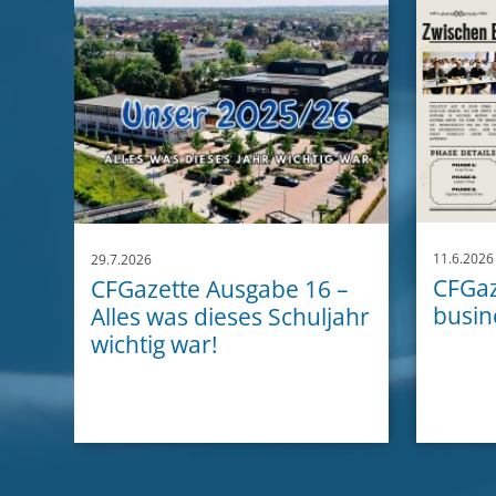
11.6.2026
29.7.2026
CFGaz
CFGazette Ausgabe 16 –
busin
Alles was dieses Schuljahr
wichtig war!