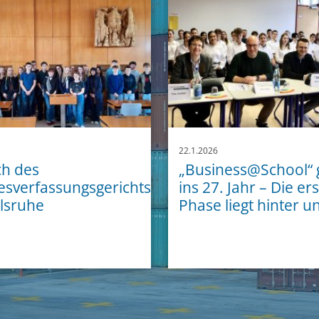
22.1.2026
h des
„Business@School“ 
sverfassungsgerichts
ins 27. Jahr – Die er
rlsruhe
Phase liegt hinter u