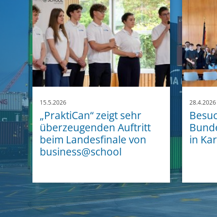
15.5.2026
28.4.2026
„PraktiCan“ zeigt sehr
Besuc
überzeugenden Auftritt
Bunde
beim Landesfinale von
in Ka
business@school