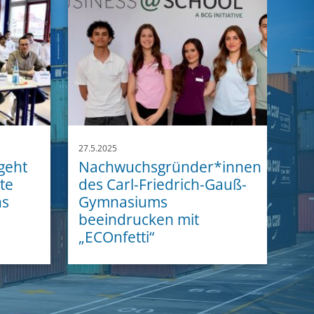
27.5.2025
geht
Nachwuchsgründer*innen
ste
des Carl-Friedrich-Gauß-
ns
Gymnasiums
beeindrucken mit
„ECOnfetti“