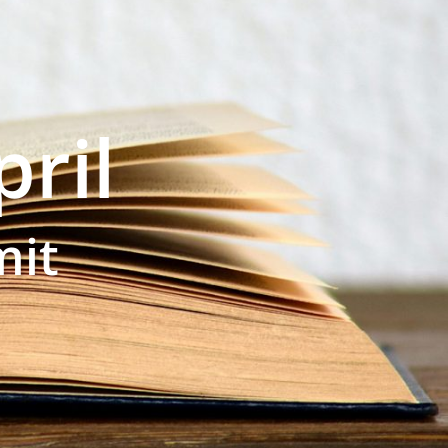
ril
mit