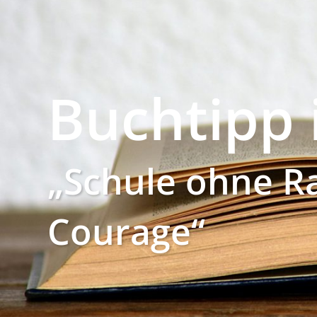
Buchtipp 
„Schule ohne Ra
Courage“