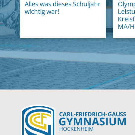
Alles was dieses Schuljahr
Olymp
wichtig war!
Leist
Kreisf
MA/H