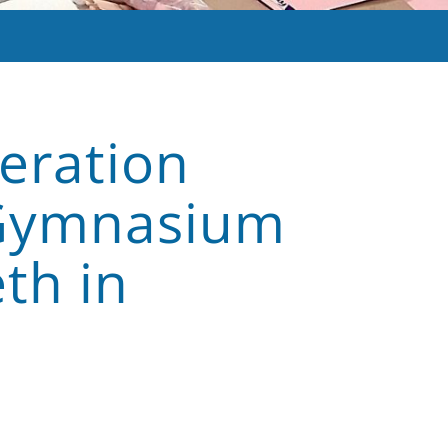
eration
-Gymnasium
th in