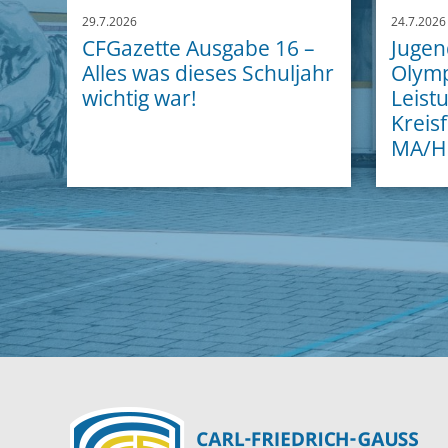
29.7.2026
24.7.2026
CFGazette Ausgabe 16 –
Jugend
Alles was dieses Schuljahr
Olymp
wichtig war!
Leist
Kreisf
MA/H