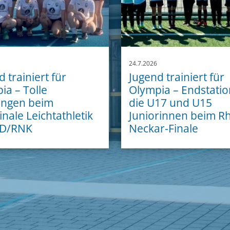
24.7.2026
 trainiert für
Jugend trainiert für
ia – Tolle
Olympia – Endstatio
ungen beim
die U17 und U15
inale Leichtathletik
Juniorinnen beim Rh
D/RNK
Neckar-Finale