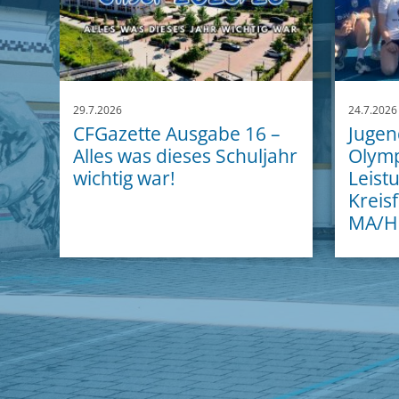
29.7.2026
24.7.2026
CFGazette Ausgabe 16 –
Jugend
Alles was dieses Schuljahr
Olymp
wichtig war!
Leist
Kreisf
MA/H