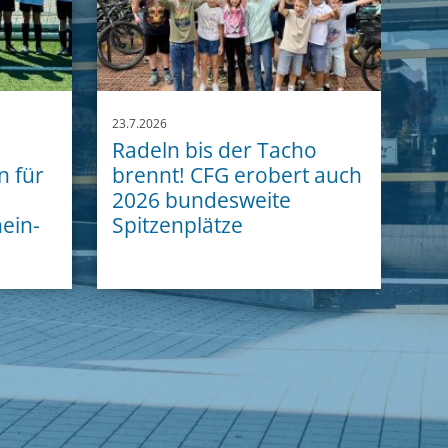
23.7.2026
Radeln bis der Tacho
n für
brennt! CFG erobert auch
2026 bundesweite
ein-
Spitzenplätze