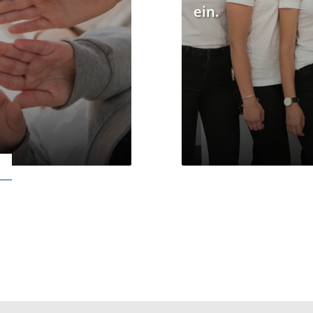
ein.
z