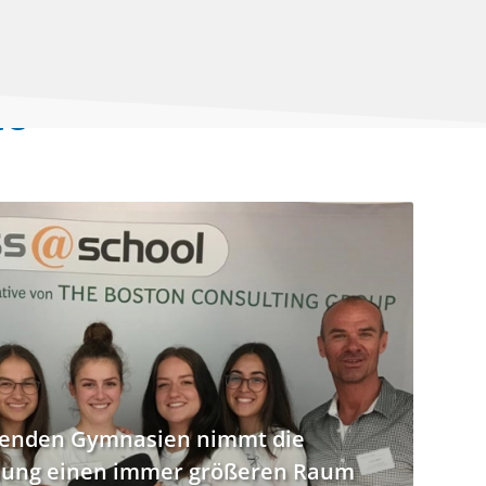
te
ldenden Gymnasien nimmt die
dung einen immer größeren Raum