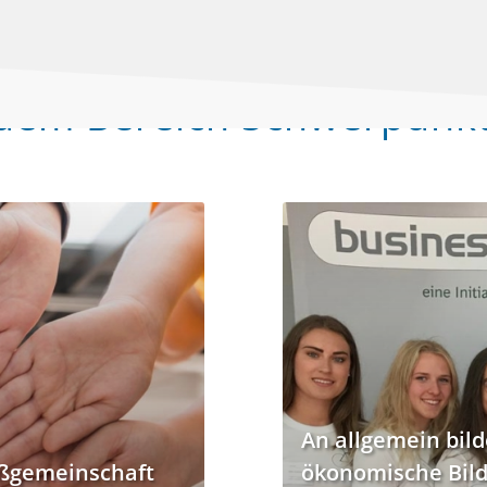
dem Bereich Schwerpunk
An allgemein bi
ußgemeinschaft
ökonomische Bil