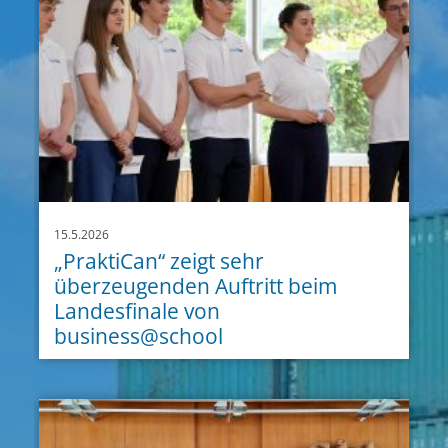
15.5.2026
„PraktiCan“ zeigt sehr
überzeugenden Auftritt beim
Landesfinale von
business@school