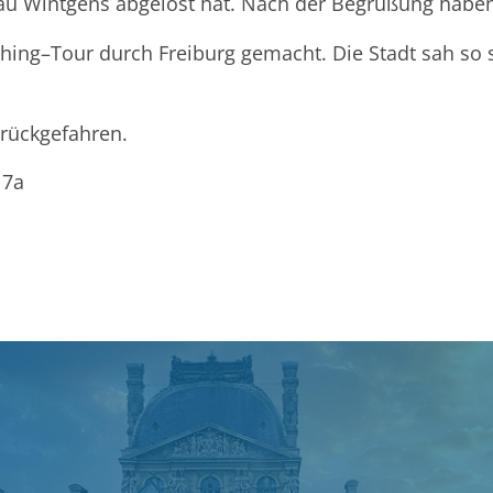
au Wintgens abgelöst hat. Nach der Begrüßung haben 
hing
–
Tour durch Freiburg gemacht. Die Stadt sah so
urückgefahren.
 7a