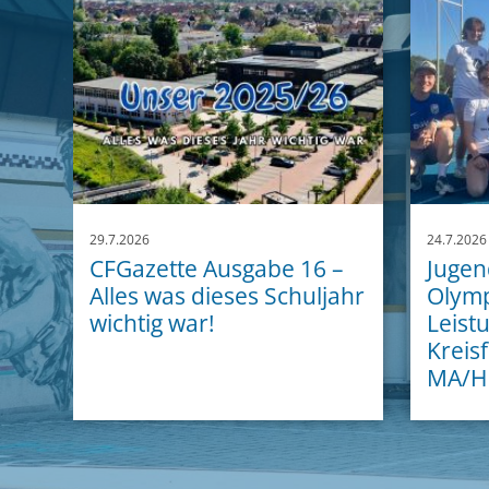
29.7.2026
24.7.2026
CFGazette Ausgabe 16 –
Jugend
Alles was dieses Schuljahr
Olymp
wichtig war!
Leist
Kreisf
MA/H