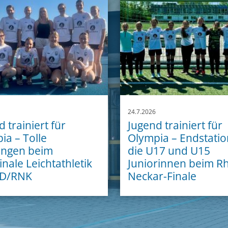
24.7.2026
 trainiert für
Jugend trainiert für
ia – Tolle
Olympia – Endstatio
ungen beim
die U17 und U15
inale Leichtathletik
Juniorinnen beim Rh
D/RNK
Neckar-Finale