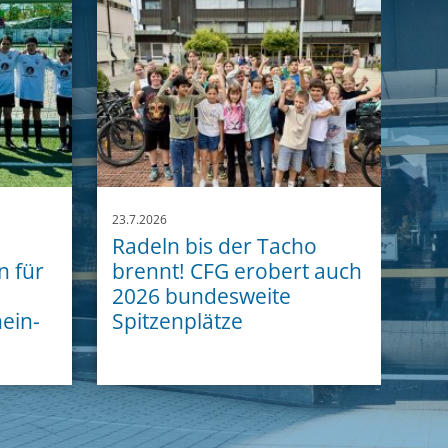
23.7.2026
Radeln bis der Tacho
n für
brennt! CFG erobert auch
2026 bundesweite
ein-
Spitzenplätze