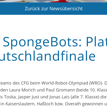
Zurück zur Newsübersicht
e SpongeBots: Pla
tschlandfinale
Teams des CFG beim World-Robot-Olympiad (WRO)- Deu
lden Laura Morich und Paul Gromann (beide 10. Klass
is Toska, Jasper Just und Jonas Lais (alle 7. Klasse) 
n Kaiserslautern, Haßloch bzw. Overath gewonnen und