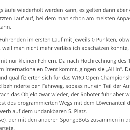
gsläufe wiederholt werden kann, es gelten dann aber 
letzten Lauf auf, bei dem man schon am meisten Anp
kann.
n Führenden im ersten Lauf mit jeweils 0 Punkten, ob
weil man nicht mehr verlässlich abschätzen konnte,
t mit nur kleinen Fehlern. Da nach Hochrechnung des T
m internationalen Event kommt, gingen sie „All In“. D
 und qualifizierten sich für das WRO Open Champions
 behinderte den Fahrweg, sodass nur ein Teil der Au
ach das Objekt zwar wieder, der Roboter fuhr aber we
 Rest des programmierten Wegs mit dem Löwenanteil 
erb auf dem undankbaren 5. Platz.
e), der mit den anderen SpongeBots zusammen in der 
artete.