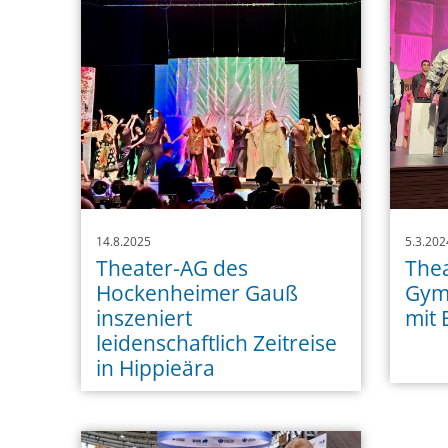
14.8.2025
5.3.202
Theater-AG des
Thea
Hockenheimer Gauß
Gym
inszeniert
mit 
leidenschaftlich Zeitreise
in Hippieära