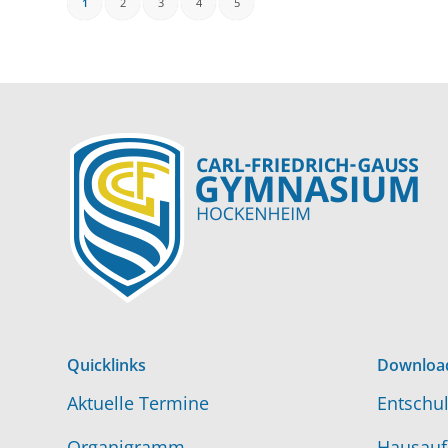
1
2
3
4
5
Quicklinks
Downloa
Aktuelle Termine
Entschul
Organigramm
Hausauf