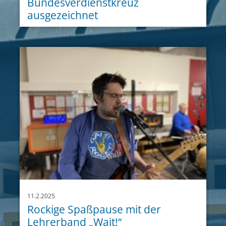
Bundesverdienstkreuz
ausgezeichnet
11.2.2025
Rockige Spaßpause mit der
Lehrerband „Wait!“